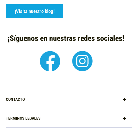
¡Visita nuestro blog!
¡Síguenos en nuestras redes sociales!
CONTACTO
Preguntas frecuentes
TÉRMINOS LEGALES
¿Cómo comprar?
Facturación
Privacidad